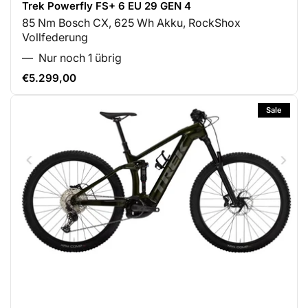
Trek Powerfly FS+ 6 EU 29 GEN 4
85 Nm Bosch CX, 625 Wh Akku, RockShox
Vollfederung
Nur noch 1 übrig
€5.299,00
Normaler
Preis
Sale