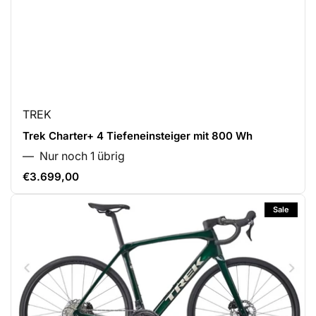
TREK
Trek Charter+ 4 Tiefeneinsteiger mit 800 Wh
Nur noch 1 übrig
€3.699,00
Normaler
Preis
Sale