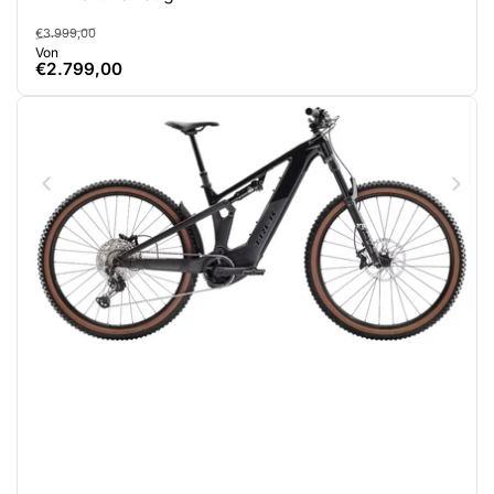
Normaler
Ausverkaufspreis
€3.999,00
Von
Preis
€2.799,00