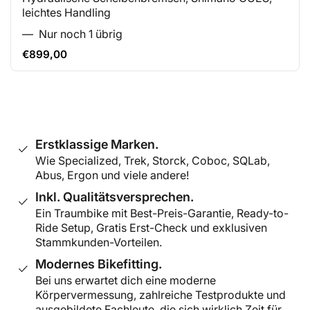
leichtes Handling
Nur noch 1 übrig
€899,00
Normaler
Preis
Erstklassige Marken.
Wie Specialized, Trek, Storck, Coboc, SQLab,
Abus, Ergon und viele andere!
Inkl. Qualitätsversprechen.
Ein Traumbike mit Best-Preis-Garantie, Ready-to-
Ride Setup, Gratis Erst-Check und exklusiven
Stammkunden-Vorteilen.
Modernes Bikefitting.
Bei uns erwartet dich eine moderne
Körpervermessung, zahlreiche Testprodukte und
ausgebildete Fachleute, die sich wirklich Zeit für