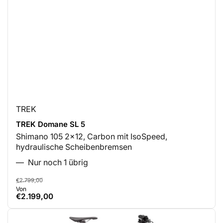
TREK
TREK Domane SL 5
Shimano 105 2x12, Carbon mit IsoSpeed,
hydraulische Scheibenbremsen
Nur noch 1 übrig
Normaler
Ausverkaufspreis
€2.799,00
Von
Preis
€2.199,00