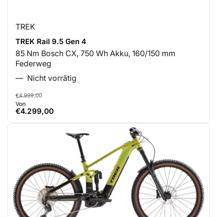
TREK
TREK Rail 9.5 Gen 4
85 Nm Bosch CX, 750 Wh Akku, 160/150 mm
Federweg
Nicht vorrätig
Normaler
Ausverkaufspreis
€4.999,00
Von
Preis
€4.299,00