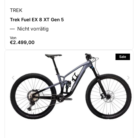
TREK
Trek Fuel EX 8 XT Gen 5
Nicht vorrätig
Von
Normaler
€2.499,00
Preis
Sale