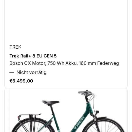
TREK
Trek Rail+ 8 EU GEN 5
Bosch CX Motor, 750 Wh Akku, 160 mm Federweg
Nicht vorrätig
€6.499,00
Normaler
Preis