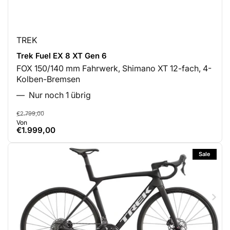
TREK
Trek Fuel EX 8 XT Gen 6
FOX 150/140 mm Fahrwerk, Shimano XT 12-fach, 4-
Kolben-Bremsen
Nur noch 1 übrig
Normaler
Ausverkaufspreis
€2.799,00
Von
Preis
€1.999,00
Sale