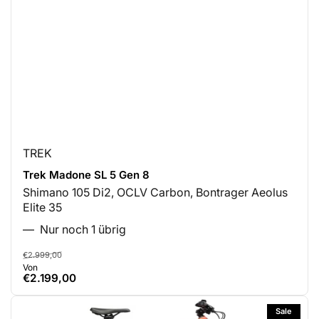
TREK
Trek Madone SL 5 Gen 8
Shimano 105 Di2, OCLV Carbon, Bontrager Aeolus
Elite 35
Nur noch 1 übrig
Normaler
Ausverkaufspreis
€2.999,00
Von
Preis
€2.199,00
Sale