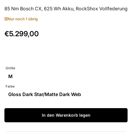
85 Nm Bosch CX, 625 Wh Akku, RockShox Vollfederung
Nur noch 1 übrig
€5.299,00
Normaler
Preis
Größe
M
Farbe
Gloss Dark Star/Matte Dark Web
In den Warenkorb legen