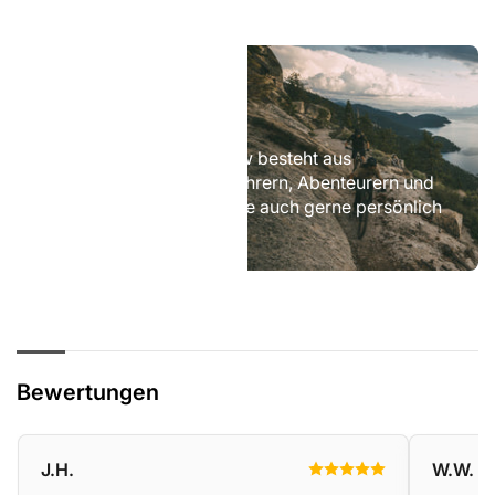
Feel
the
Flow!
Feel the Flow!
Das Team von CycleFlow besteht aus
leidenschaftlichen Radfahrern, Abenteurern und
Sportlern. Wir beraten Sie auch gerne persönlich
vor Ort.
Bewertungen
J.H.
W.W.