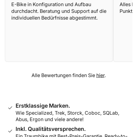
E-Bike in Konfiguration und Aufbau
Alles b
durchdacht. Beratung und Support auf die
Punkte
individuellen Bedürfnisse abgestimmt.
Alle Bewertungen finden Sie
hier
.
Erstklassige Marken.
Wie Specialized, Trek, Storck, Coboc, SQLab,
Abus, Ergon und viele andere!
Inkl. Qualitätsversprechen.
Ein Traumbike mit Best-Preis-Garantie, Ready-to-