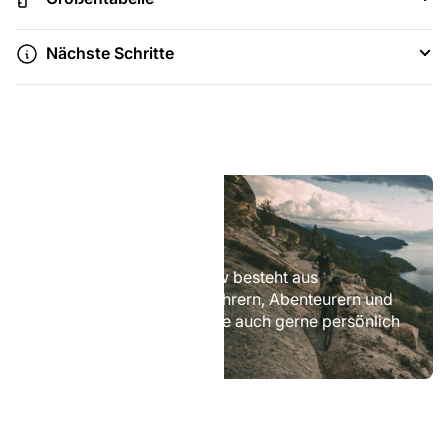
Nächste Schritte
Feel
the
Flow!
Feel the Flow!
Das Team von CycleFlow besteht aus
leidenschaftlichen Radfahrern, Abenteurern und
Sportlern. Wir beraten Sie auch gerne persönlich
vor Ort.