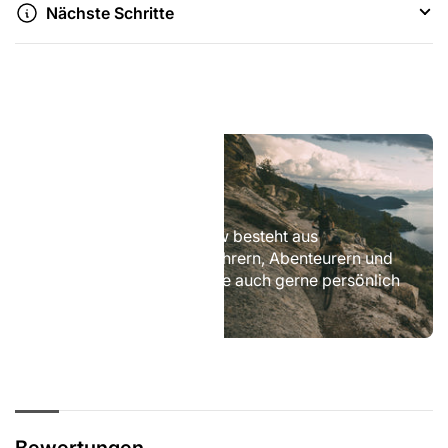
Nächste Schritte
Feel
the
Flow!
Feel the Flow!
Das Team von CycleFlow besteht aus
leidenschaftlichen Radfahrern, Abenteurern und
Sportlern. Wir beraten Sie auch gerne persönlich
vor Ort.