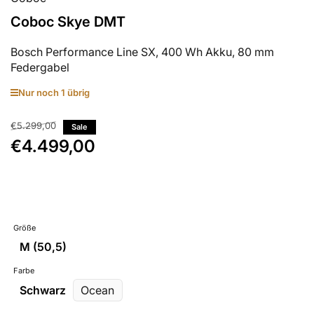
Coboc Skye DMT
Bosch Performance Line SX, 400 Wh Akku, 80 mm
Federgabel
Nur noch 1 übrig
€5.299,00
Normaler
Sale
€4.499,00
Preis
Ausverkaufspreis
Größe
M (50,5)
Farbe
Schwarz
Ocean