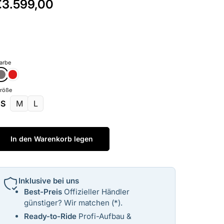
€3.599,00
reis
usverkaufspreis
arbe
röße
S
M
L
In den Warenkorb legen
Inklusive bei uns
Best-Preis
Offizieller Händler
günstiger? Wir matchen (*).
Ready-to-Ride
Profi-Aufbau &