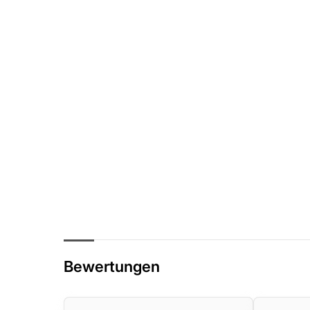
Feel the Flow!
Das Team von CycleFlow besteht aus le
Sportlern. Wir beraten Sie auch gerne pe
Bewertungen