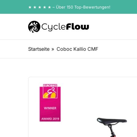
Zum
★ ★ ★ ★ ★ – Über 150 Top-Bewertungen!
Inhalt
springen
Startseite
»
Coboc Kallio CMF
Zu
Produktinformationen
springen