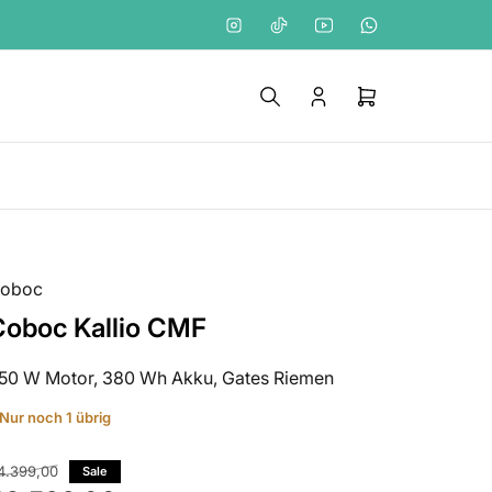
Instagram
TikTok
YouTube
WhatsApp
Anmelden
Mini-
Warenkorb
öffnen
oboc
Coboc Kallio CMF
50 W Motor, 380 Wh Akku, Gates Riemen
Nur noch 1 übrig
ormaler
4.399,00
Sale