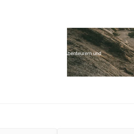
Feel
the
Flow!
idenschaftlichen Radfahrern, Abenteurern und
rsönlich vor Ort.