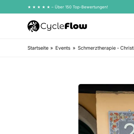
Zum
★ ★ ★ ★ ★ – Über 150 Top-Bewertungen!
Inhalt
springen
Startseite
»
Events
»
Schmerztherapie - Christ